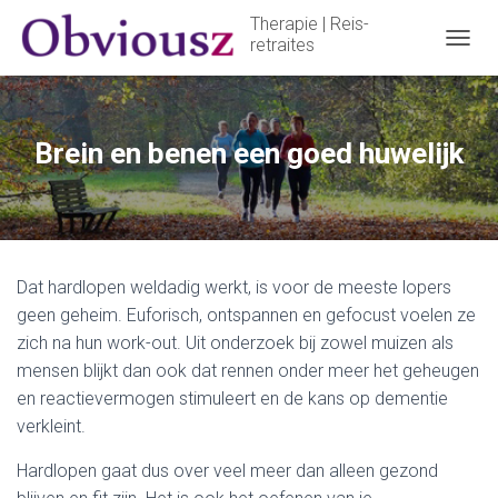
Therapie | Reis-
retraites
T
O
G
G
L
Brein en benen een goed huwelijk
E
N
A
V
I
G
Dat hardlopen weldadig werkt, is voor de meeste lopers
A
T
geen geheim. Euforisch, ontspannen en gefocust voelen ze
I
zich na hun work-out. Uit onderzoek bij zowel muizen als
E
mensen blijkt dan ook dat rennen onder meer het geheugen
en reactievermogen stimuleert en de kans op dementie
verkleint.
Hardlopen gaat dus over veel meer dan alleen gezond