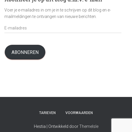
Voer je e-mailadres in om je in te schrijven op dit blog en e-
mailmeldingen te ontvangen van nieuwe berichten.
E
-
m
a
i
ABONNEREN
l
a
d
r
e
s
TARIEVEN
VOORWAARDEN
Hestia | Ontwikkeld door
ThemeIsle