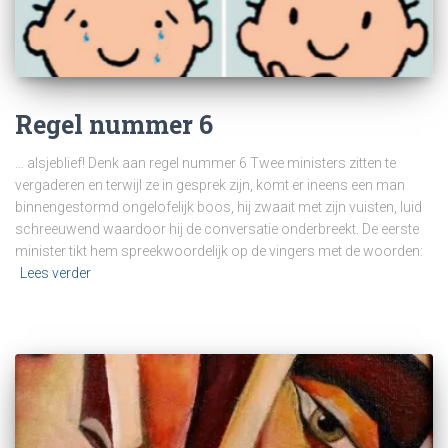
Regel nummer 6
… alsjeblief! Denk aan regel nummer 6 Twee ministers zitten te
vergaderen en terwijl ze in gesprek zijn, komt er ineens een man
binnengestormd ongelofelijk boos, hij zwaait met zijn vuisten, luid
schreeuwend waardoor hij de conversatie onderbreekt. De eerste
minister tikt hem spreekwoordelijk op de vingers met de woorden:
Lees verder