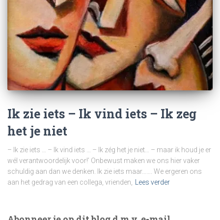
Ik zie iets – Ik vind iets – Ik zeg
het je niet
– Ik zie iets … – Ik vind iets … – Ik zég het je niet… – maar ik houd je er
wél verantwoordelijk voor!’ Onbewust maken we ons hier vaker
schuldig aan dan we denken. Ik zie iets maar……. We ergeren ons
aan het gedrag van een collega, vrienden,
Lees verder
Abonneer je op dit blog d.m.v. e-mail